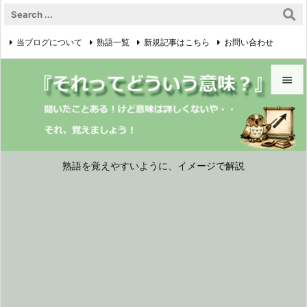
当ブログについて
熟語一覧
新規記事はこちら
お問い合わせ

プライバシーポリシー


メニュ

サイド
熟語を覚えやすいように、イメージで解説

前へ

次へ

検索