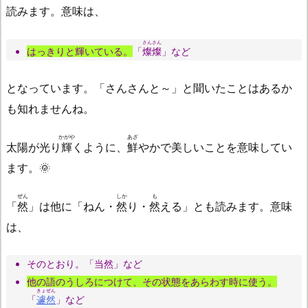
読みます。意味は、
さんさん
はっきりと輝いている。
「
燦燦
」など
となっています。「さんさんと～」と聞いたことはあるか
も知れませんね。
かがや
あざ
太陽が光り
輝
くように、
鮮
やかで美しいことを意味してい
ます。🌞
ぜん
しか
も
「
然
」は他に「ねん・
然
り・
然
える」とも読みます。意味
は、
そのとおり。「当然」など
他の語のうしろにつけて、その状態をあらわす時に使う。
きょぜん
「
遽然
」など