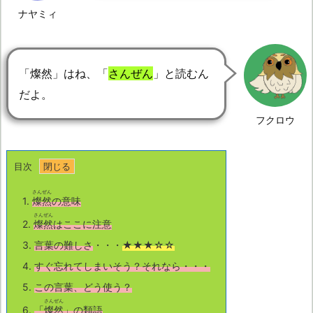
ナヤミィ
「燦然」はね、「
さんぜん
」と読むん
だよ。
フクロウ
目次
さんぜん
1.
燦然
の意味
さんぜん
2.
燦然
はここに注意
3.
言葉の難しさ
・・・
★★★☆☆
4.
すぐ忘れてしまいそう？それなら・・・
5.
この言葉、どう使う？
さんぜん
6.
「
燦然
」の類語