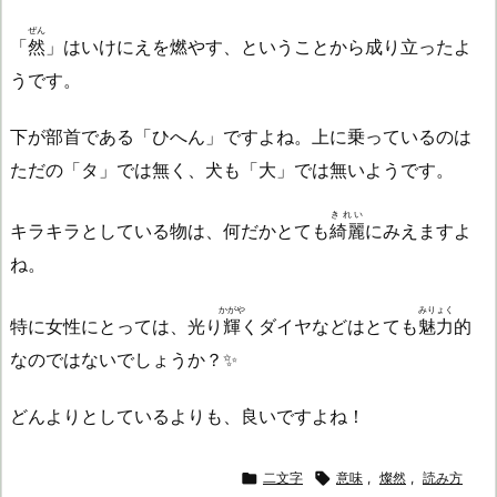
ぜん
「
然
」はいけにえを燃やす、ということから成り立ったよ
うです。
下が部首である「ひへん」ですよね。上に乗っているのは
ただの「タ」では無く、犬も「大」では無いようです。
きれい
キラキラとしている物は、何だかとても
綺麗
にみえますよ
ね。
かがや
みりょく
特に女性にとっては、光り
輝
くダイヤなどはとても
魅力
的
なのではないでしょうか？✨
どんよりとしているよりも、良いですよね！

二文字

意味
,
燦然
,
読み方