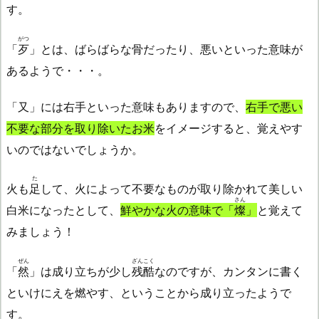
す。
がつ
「
歹
」とは、ばらばらな骨だったり、悪いといった意味が
あるようで・・・。
「又」には右手といった意味もありますので、
右手で悪い
不要な部分を取り除いたお米
をイメージすると、覚えやす
いのではないでしょうか。
た
火も
足
して、火によって不要なものが取り除かれて美しい
さん
白米になったとして、
鮮やかな火の意味で「
燦
」
と覚えて
みましょう！
ぜん
ざんこく
「
然
」は成り立ちが少し
残酷
なのですが、カンタンに書く
といけにえを燃やす、ということから成り立ったようで
す。