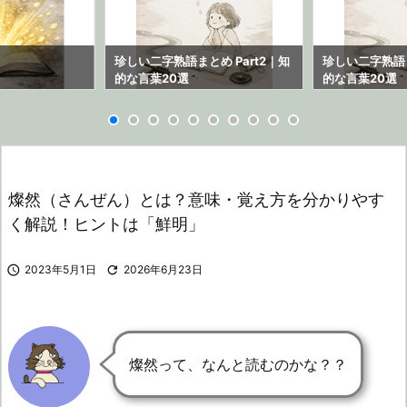
ら
珍しい二字熟語まとめ Part2｜知
珍しい二字熟語ま
的な言葉20選
的な言葉20選
燦然（さんぜん）とは？意味・覚え方を分かりやす
く解説！ヒントは「鮮明」

2023年5月1日

2026年6月23日
燦然って、なんと読むのかな？？