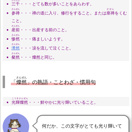
三千
・・・とても数が多いことをあらわす。
さんぜん
ざぜん
参禅
・・・禅の道に入り、修行をすること。または
座禅
をくむ
こと。
さんぜん
産前
・・・出産する前のこと。
さんぜん
惨然
・・・痛ましいようす。
さんぜん
潸然
・・・涙を流して泣くこと。
さんぜん
粲然
・・・燦然と同じ。
さんぜん
「
燦然
」の熟語・ことわざ・慣用句
こうきさんぜん
光輝燦然
・・・鮮やかに光り輝いていること。
何だか、この文字がとても光り輝いて