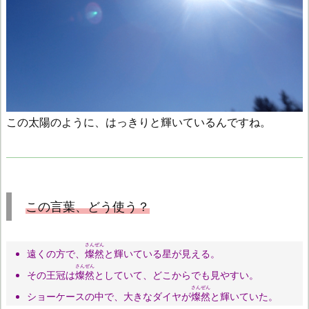
この太陽のように、はっきりと輝いているんですね。
この言葉、どう使う？
さんぜん
遠くの方で、
燦然
と輝いている星が見える。
さんぜん
その王冠は
燦然
としていて、どこからでも見やすい。
さんぜん
ショーケースの中で、大きなダイヤが
燦然
と輝いていた。