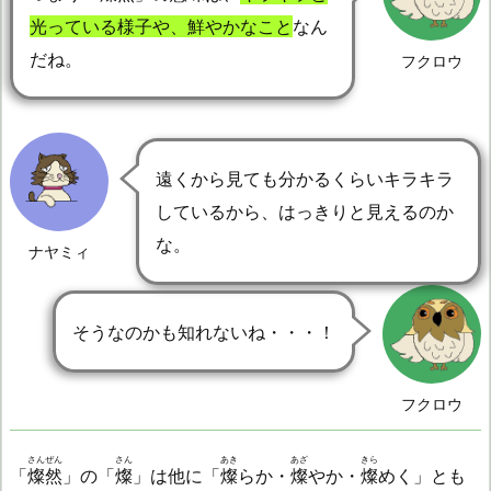
光っている様子や、鮮やかなこと
なん
だね。
フクロウ
遠くから見ても分かるくらいキラキラ
しているから、はっきりと見えるのか
な。
ナヤミィ
そうなのかも知れないね・・・！
フクロウ
さんぜん
さん
あき
あざ
きら
「
燦然
」の「
燦
」は他に「
燦
らか・
燦
やか・
燦
めく」とも