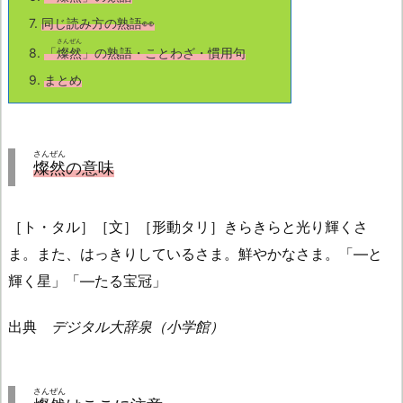
7.
同じ読み方の熟語👀
さんぜん
8.
「
燦然
」の熟語・ことわざ・慣用句
9.
まとめ
さんぜん
燦然
の意味
［ト・タル］［文］［形動タリ］きらきらと光り輝くさ
ま。また、はっきりしているさま。鮮やかなさま。「―と
輝く星」「―たる宝冠」
出典
デジタル大辞泉（小学館）
さんぜん