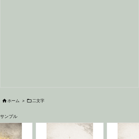

ホーム
>

二文字
サンプル