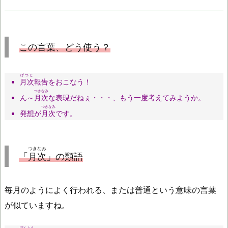
この言葉、どう使う？
げつじ
月次
報告をおこなう！
つきなみ
ん～
月次
な表現だねぇ・・・、もう一度考えてみようか。
つきなみ
発想が
月次
です。
つきなみ
「
月次
」の類語
毎月のようによく行われる、または普通という意味の言葉
が似ていますね。
ぼんよう