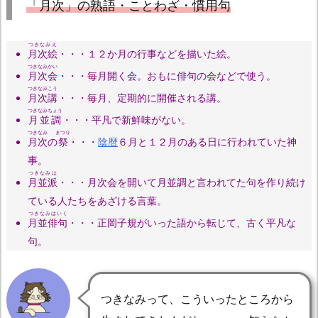
「
月次
」の熟語・ことわざ・慣用句
つきなみえ
月次絵
・・・１２か月の行事などを描いた絵。
つきなみかい
月次会
・・・毎月開く会。おもに俳句の会などで使う。
つきなみこう
月次講
・・・毎月、定期的に開催される講。
つきなみちょう
月並調
・・・平凡で新鮮味がない。
つきなみ
まつり
月次
の
祭
・・・
陰暦
６月と１２月のある日に行われていた神
事。
つきなみは
月並派
・・・月次会を開いて月並調と言われてた句を作り続け
ている人たちをあざける言葉。
つきなみはいく
月並俳句
・・・正岡子規がいった語から転じて、古く平凡な
句。
つきなみって、こういったところから