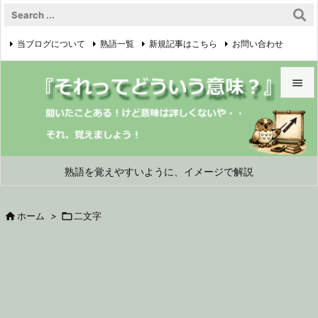
当ブログについて
熟語一覧
新規記事はこちら
お問い合わせ

プライバシーポリシー


メニュ

サイド
熟語を覚えやすいように、イメージで解説

前へ

ホーム
>

二文字

次へ

検索