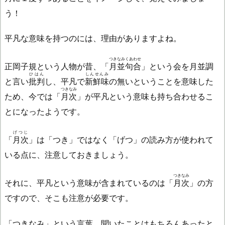
う！
平凡な意味を持つのには、理由がありますよね。
つきなみくあわせ
正岡子規という人物が昔、「
月並句合
」という会を月並調
ひはん
しんせんみ
と言い
批判
し、平凡で
新鮮味
の無いということを意味した
つきなみ
ため、今では「
月次
」が平凡という意味も持ち合わせるこ
とになったようです。
げつじ
「
月次
」は「つき」ではなく「げつ」の読み方が使われて
いる点に、注意しておきましょう。
つきなみ
それに、平凡という意味が含まれているのは「
月次
」の方
ですので、そこも注意が必要です。
「つきなみ」という言葉、聞いたことはもちろんあったと