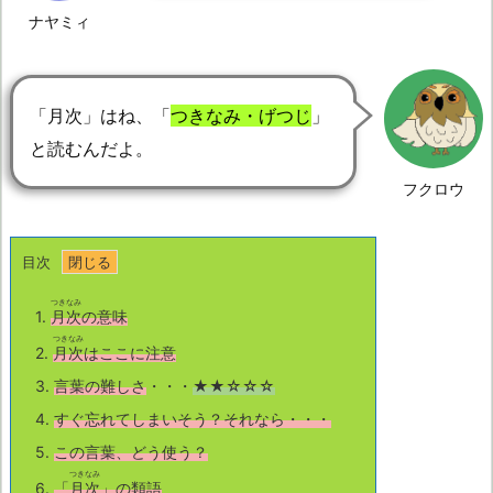
ナヤミィ
「月次」はね、「
つきなみ・げつじ
」
と読むんだよ。
フクロウ
目次
つきなみ
1.
月次
の意味
つきなみ
2.
月次
はここに注意
3.
言葉の難しさ
・・・
★★☆☆☆
4.
すぐ忘れてしまいそう？それなら・・・
5.
この言葉、どう使う？
つきなみ
6.
「
月次
」の類語