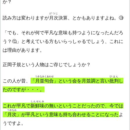
か？
げつじ
読み方は変わりますが
月次
決算、とかもありますよね。🧐
「でも、それが何で平凡な意味も持つようになったんだろ
う？🤔」と考えている方もいらっしゃるでしょう、これに
は理由があります。
正岡子規という人物はご存じでしょうか？
つきなみくあわせ
ひはん
この人が昔、
「
月並句合
」という会を月並調と言い
批判
し
たのですが・・・。
しんせんみ
これが平凡で
新鮮味
の無いということだったので、今では
つきなみ
「
月次
」が平凡という意味も持ち合わせることになった
よ
うですよ。