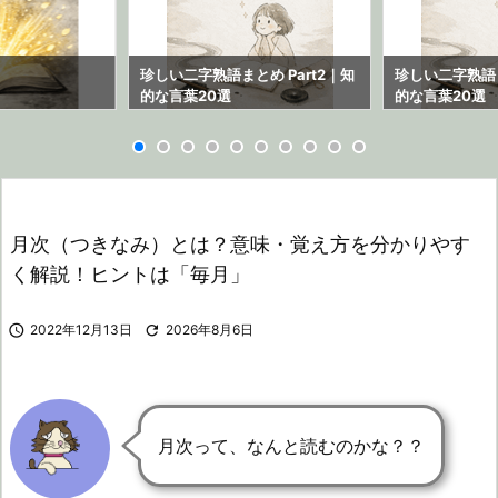
ら
珍しい二字熟語まとめ Part2｜知
珍しい二字熟語ま
的な言葉20選
的な言葉20選
月次（つきなみ）とは？意味・覚え方を分かりやす
く解説！ヒントは「毎月」

2022年12月13日

2026年8月6日
月次って、なんと読むのかな？？