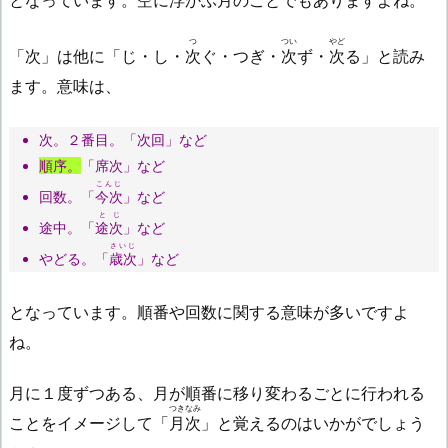
となっています。空に浮かぶ月のことでもありますよね。
つ
つい
やど
「次」は他に「じ・し・
次
ぐ・つぎ・
次
ず・
次
る」と読み
ます。意味は、
次。２番目。「次回」など
順序。
「席次」など
こんじ
回数。「
今次
」など
とじ
途中。「
途次
」など
さいじ
やどる。「
歳次
」など
となっています。順番や回数に関する意味が多いですよ
ね。
月に１度ずつある、月が順番に移り変わるごとに行われる
つきなみ
ことをイメージして「
月次
」と覚えるのはいかがでしょう