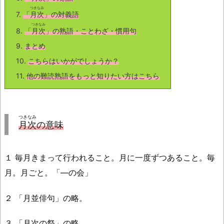
つきなみ
7.
「
月次
」の対義語
つきなみ
8.
「
月次
」の熟語・ことわざ・慣用句
9.
まとめ
10.
こちらはいかがでしょうか？
11.
他の難読熟語をもっと知りたい方はこちら
つきなみ
月次
の意味
１ 毎月きまって行われること。月に一度ずつあること。毎
月。月ごと。「―の会」
２ 「月並俳句」の略。
３ 「月次の祭」の略。