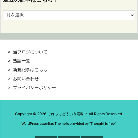
過
去
の
記
事
は
こ
当ブログについて
ち
ら！
熟語一覧
新規記事はこちら
お問い合わせ
プライバシーポリシー
Copyright ©
2026
それってどういう意味？
All Rights Reserved.
WordPress Luxeritas Theme is provided by "
Thought is free
".