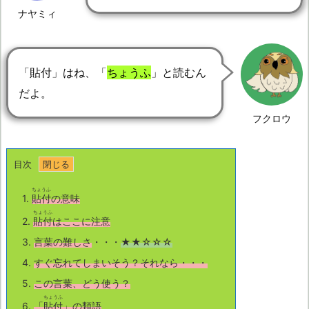
ナヤミィ
「貼付」はね、「
ちょうふ
」と読むん
だよ。
フクロウ
目次
ちょうふ
1.
貼付
の意味
ちょうふ
2.
貼付
はここに注意
3.
言葉の難しさ
・・・
★★☆☆☆
4.
すぐ忘れてしまいそう？それなら・・・
5.
この言葉、どう使う？
ちょうふ
6.
「
貼付
」の類語