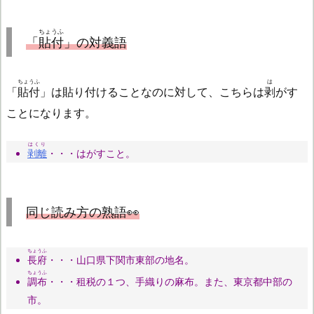
ちょうふ
「
貼付
」の対義語
ちょうふ
は
「
貼付
」は貼り付けることなのに対して、こちらは
剥
がす
ことになります。
はくり
剥離
・・・はがすこと。
同じ読み方の熟語👀
ちょうふ
長府
・・・山口県下関市東部の地名。
ちょうふ
調布
・・・租税の１つ、手織りの麻布。また、東京都中部の
市。