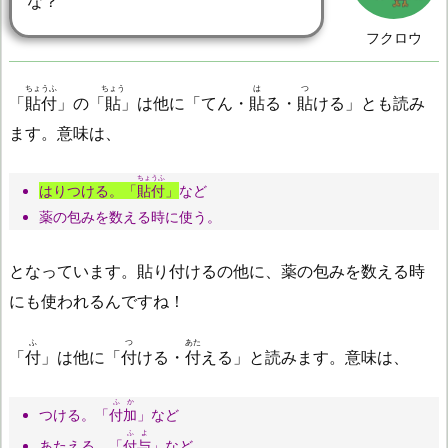
な？
フクロウ
ちょうふ
ちょう
は
つ
「
貼付
」の「
貼
」は他に「てん・
貼
る・
貼
ける」とも読み
ます。意味は、
ちょうふ
はりつける。「
貼付
」
など
薬の包みを数える時に使う。
となっています。貼り付けるの他に、薬の包みを数える時
にも使われるんですね！
ふ
つ
あた
「
付
」は他に「
付
ける・
付
える」と読みます。意味は、
ふか
つける。「
付加
」など
ふよ
あたえる。「
付与
」など