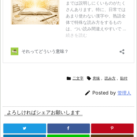

二文字

意味
,
読み方
,
貼付

Posted by
管理人
よろしければシェアお願いします