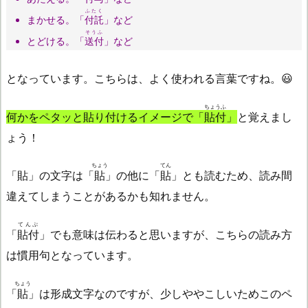
ふたく
まかせる。「
付託
」など
そうふ
とどける。「
送付
」など
となっています。こちらは、よく使われる言葉ですね。😃
ちょうふ
何かをペタッと貼り付けるイメージで「
貼付
」
と覚えまし
ょう！
ちょう
てん
「貼」の文字は「
貼
」の他に「
貼
」とも読むため、読み間
違えてしまうことがあるかも知れません。
てんぷ
「
貼付
」でも意味は伝わると思いますが、こちらの読み方
は慣用句となっています。
ちょう
「
貼
」は形成文字なのですが、少しややこしいためこのペ