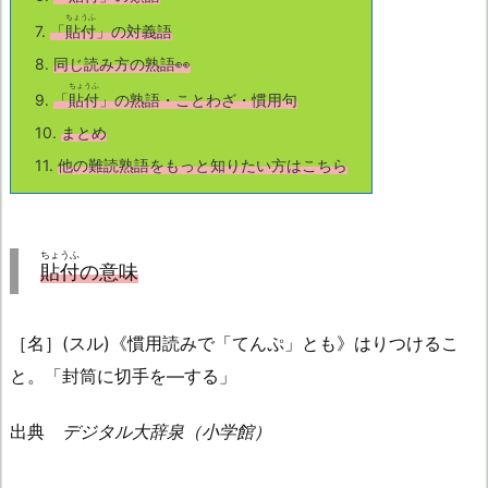
ちょうふ
7.
「
貼付
」の対義語
8.
同じ読み方の熟語👀
ちょうふ
9.
「
貼付
」の熟語・ことわざ・慣用句
10.
まとめ
11.
他の難読熟語をもっと知りたい方はこちら
ちょうふ
貼付
の意味
［名］(スル)《慣用読みで「てんぷ」とも》はりつけるこ
と。「封筒に切手を―する」
出典
デジタル大辞泉（小学館）