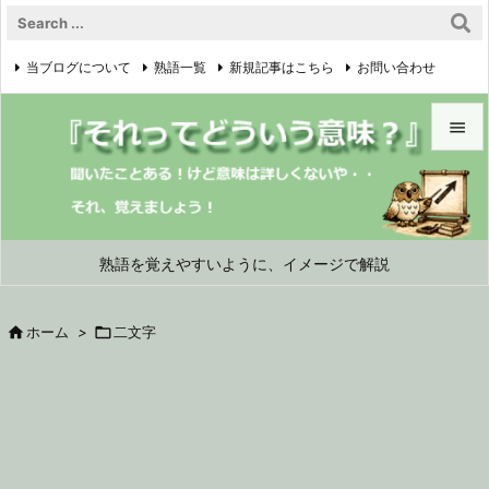
当ブログについて
熟語一覧
新規記事はこちら
お問い合わせ

プライバシーポリシー


メニュ

サイド
熟語を覚えやすいように、イメージで解説

前へ

ホーム
>

二文字

次へ

検索