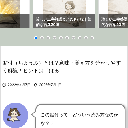
ら
珍しい二字熟語まとめ Part2｜知
珍しい二字熟語ま
的な言葉20選
的な言葉20選
貼付（ちょうふ）とは？意味・覚え方を分かりやす
く解説！ヒントは「はる」

2022年4月7日

2026年7月1日
この貼付って、どういう読み方なのか
な？？