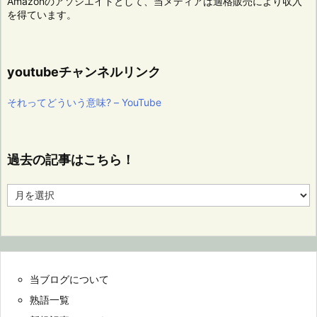
Amazonのアソシエイトとして、当メディアは適格販売により収入
を得ています。
youtubeチャンネルリンク
それってどういう意味? – YouTube
過去の記事はこちら！
過
去
の
記
事
は
こ
当ブログについて
ち
ら！
熟語一覧