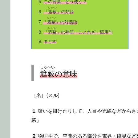
5.
この言葉、どう使う？
しゃへい
6.
「
遮蔽
」の類語
しゃへい
7.
「
遮蔽
」の対義語
しゃへい
8.
「
遮蔽
」の熟語・ことわざ・慣用句
9.
まとめ
しゃへい
遮蔽
の意味
［名］(スル)
１
覆いを掛けたりして、人目や光線などからさ
幕」
２
物理学で、空間のある部分を電界・磁界など