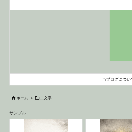
当ブログについ

ホーム
>

二文字
サンプル