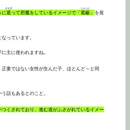
さえぎ
しゃへい
うに
遮
って邪魔をしているイメージで「
遮蔽
」
を覚
となっています。
字に主に使われますね。
、正妻ではない女性が生んだ子、ほとんど～と同
いう話もあるとのこと。
いつくされており、進む道がふさがれているイメー