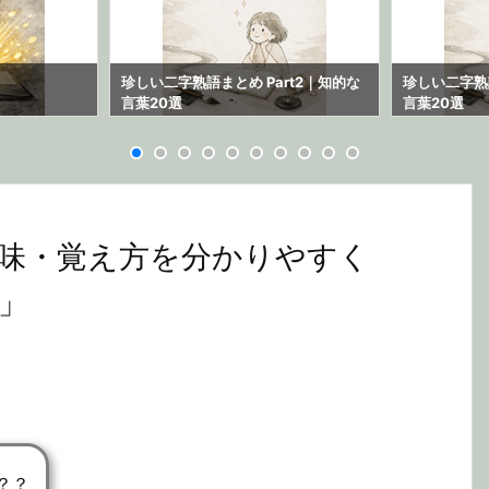
珍しい二字熟語まとめ Part2｜知的な
珍しい二字熟語
言葉20選
言葉20選
味・覚え方を分かりやすく
」
？？