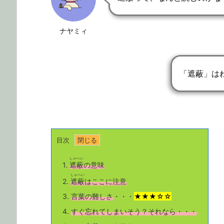
ナヤミィ
「遮蔽」は
目次
しゃへい
1.
遮蔽
の意味
しゃへい
2.
遮蔽
はここに注意
3.
言葉の難しさ
・・・
★★★☆☆
4.
すぐ忘れてしまいそう？それなら・・・