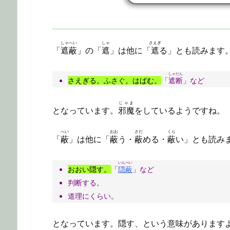
しゃへい
しゃ
さえぎ
「
遮蔽
」の「
遮
」は他に「
遮
る」とも読みます
しゃだん
さえぎる。ふさぐ。はばむ。
「
遮断
」など
じゃま
となっています。
邪魔
をしているようですね。
へい
おお
さだ
くら
「
蔽
」は他に「
蔽
う・
蔽
める・
蔽
い」とも読み
いんぺい
おおい隠す。
「
隠蔽
」など
判断する。
道理にくらい。
となっています。隠す、という意味があります