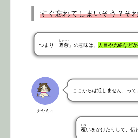
すぐ忘れてしまいそう？そ
しゃへい
つまり「
遮蔽
」の意味は、
人目や光線などか
ここからは通しません、って
ナヤミィ
おお
覆
いをかけたりして、伝