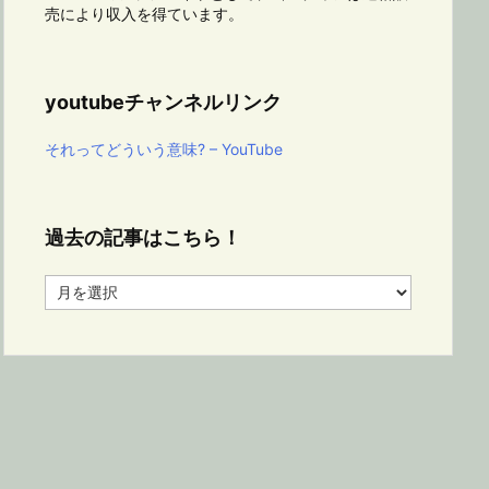
売により収入を得ています。
youtubeチャンネルリンク
それってどういう意味? – YouTube
過去の記事はこちら！
過
去
の
記
事
は
こ
ち
ら！