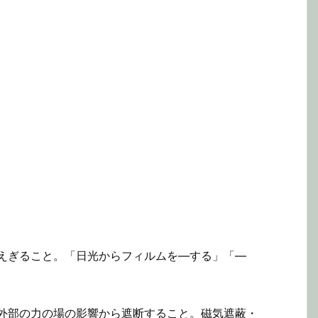
えぎること。「日光からフィルムを—する」「—
外部の力の場の影響から遮断すること。磁気遮蔽・