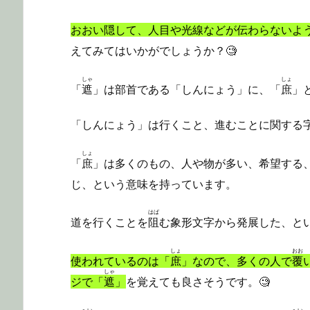
おおい隠して、人目や光線などが伝わらないよ
えてみてはいかがでしょうか？🧐
しゃ
しょ
「
遮
」は部首である「しんにょう」に、「
庶
」
「しんにょう」は行くこと、進むことに関する
しょ
「
庶
」は多くのもの、人や物が多い、希望する
じ、という意味を持っています。
はば
道を行くことを
阻
む象形文字から発展した、と
しょ
おお
使われているのは「
庶
」なので、多くの人で
覆
しゃ
ジで「
遮
」
を覚えても良さそうです。🧐
へい
へい