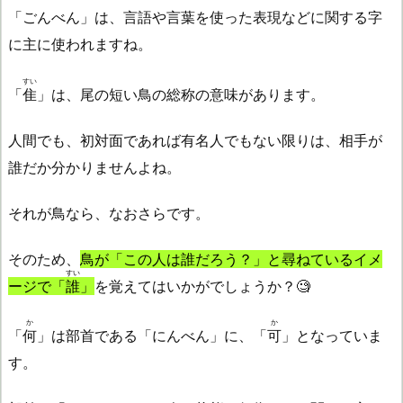
「ごんべん」は、言語や言葉を使った表現などに関する字
に主に使われますね。
すい
「
隹
」は、尾の短い鳥の総称の意味があります。
人間でも、初対面であれば有名人でもない限りは、相手が
誰だか分かりませんよね。
それが鳥なら、なおさらです。
そのため、
鳥が「この人は誰だろう？」と尋ねているイメ
すい
ージで「
誰
」
を覚えてはいかがでしょうか？🧐
か
か
「
何
」は部首である「にんべん」に、「
可
」となっていま
す。