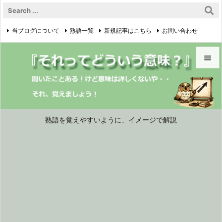
当ブログについて
熟語一覧
新規記事はこちら
お問い合わせ

プライバシーポリシー


メニュ

サイド
熟語を覚えやすいように、イメージで解説

前へ

次へ

検索