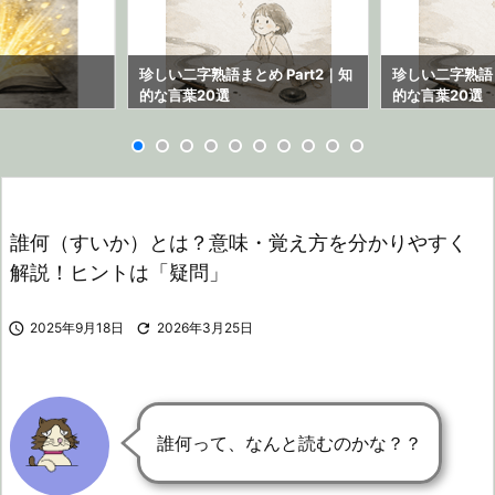
ら
珍しい二字熟語まとめ Part2｜知
珍しい二字熟語ま
的な言葉20選
的な言葉20選
誰何（すいか）とは？意味・覚え方を分かりやすく
解説！ヒントは「疑問」

2025年9月18日

2026年3月25日
誰何って、なんと読むのかな？？