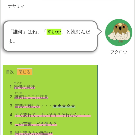
ナヤミィ
「誰何」はね、「
すいか
」と読むんだ
よ。
フクロウ
目次
すいか
1.
誰何
の意味
すいか
2.
誰何
はここに注意
3.
言葉の難しさ
・・・
★★☆☆☆
4.
すぐ忘れてしまいそう？それなら・・・
5.
この言葉、どう使う？
6.
同じ読み方の熟語👀