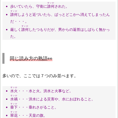
すいか
歩いていたら、守衛に
誰何
された。
すいか
誰何
しようと近づいたら、ぱっとどこかへ消えてしまったん
だ・・・。
すいか
厳しく
誰何
したつもりだが、男からの返答はしばらく無かっ
た。
同じ読み方の熟語👀
多いので、ここでは７つのみ並べます。
すいか
水火
・・・水と火。洪水と火事など。
すいか
水禍
・・・洪水による災害や、水におぼれること。
すいか
垂下
・・・垂れさがること。
すいか
翠花
・・・天皇の旗。