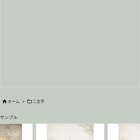

ホーム
>

二文字
サンプル