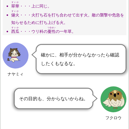
すいか
翠華
・・・上に同じ。
すいか
燧火
・・・火打ち石を打ち合わせて出す火。敵の襲撃や危急を
知らせるために打ち上げる火。
すいか
つるせい
西瓜
・・・ウリ科の
蔓性
の一年草。
確かに、相手が分からなかったら確認
したくもなるな。
ナヤミィ
その目的も、分からないからね。
フクロウ