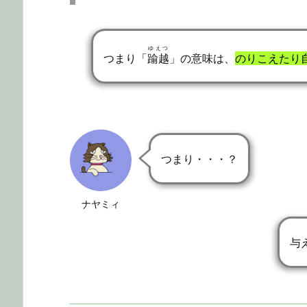
ゆえつ
つまり「
踰越
」の意味は、
のりこえたり
つまり・・・？
ナヤミィ
与