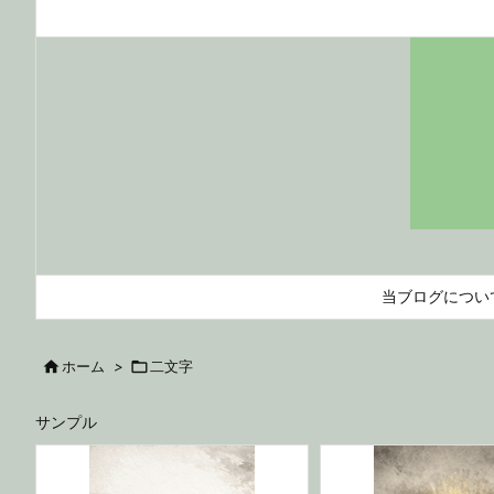
当ブログについ

ホーム
>

二文字
サンプル