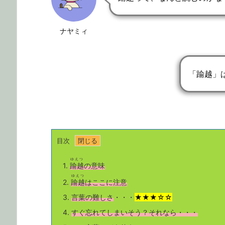
ナヤミィ
「踰越」
目次
ゆえつ
1.
踰越
の意味
ゆえつ
2.
踰越
はここに注意
3.
言葉の難しさ
・・・
★★★☆☆
4.
すぐ忘れてしまいそう？それなら・・・