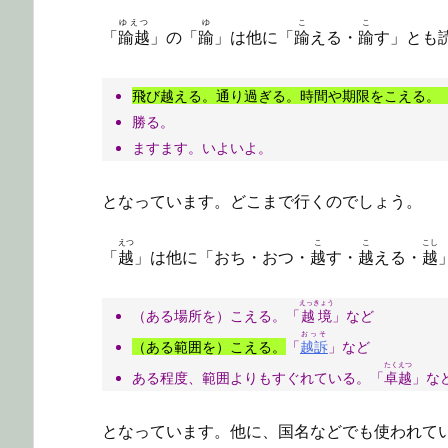
ゆえつ
ゆ
こ
こ
「
踰越
」の「
踰
」は他に「
踰
える・
踰
す」とも
飛び越える。通り過ぎる。時間や期限をこえる。
勝る。
ますます。いよいよ。
となっています。どこまで行くのでしょう。
えつ
こ
こ
こし
「
越
」は他に「おち・おつ・
越
す・
越
える・
越
えっきょう
（ある場所を）こえる。「
越境
」など
おっそ
（ある範囲を）こえる。
「
越訴
」など
たくえつ
ある程度、範囲よりもすぐれている。「
卓越
」な
となっています。他に、国名などでも使われて