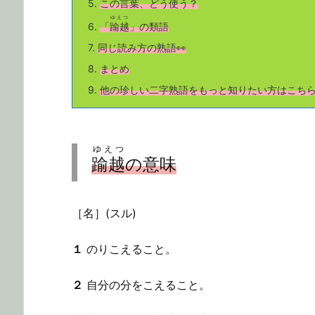
5.
この言葉、どう使う？
ゆえつ
6.
「
踰越
」の類語
7.
同じ読み方の熟語👀
8.
まとめ
9.
他の珍しい二字熟語をもっと知りたい方はこち
ゆえつ
踰越
の意味
［名］(スル)
１
のりこえること。
２
自分の分をこえること。