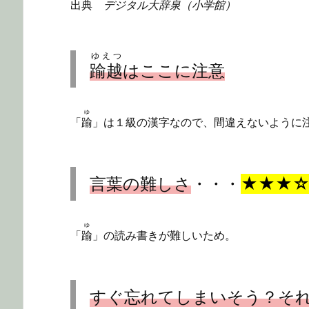
出典
デジタル大辞泉（小学館）
ゆえつ
踰越
はここに注意
ゆ
「
踰
」は１級の漢字なので、間違えないように
言葉の難しさ
・・・
★★★
ゆ
「
踰
」の読み書きが難しいため。
すぐ忘れてしまいそう？そ