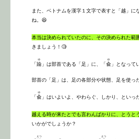
また、ベトナムを漢字１文字で表すと「越」に
ね。😆
本当は決められていたのに、その決められた範
きましょう！🧐
ゆ
ゆ
「
踰
」は部首である「足」に、「
兪
」となって
部首の「足」は、足の各部分や状態、足を使っ
ゆ
「
兪
」はいよいよ、やわらぐ、しかり、といっ
越える時が来たとでも言わんばかりに、とうと
いかがでしょうか？
えつ
えつ