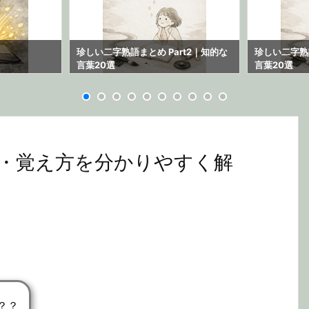
珍しい二字熟語まとめ Part2｜知的な
珍しい二字熟語
言葉20選
言葉20選
・覚え方を分かりやすく解
？？