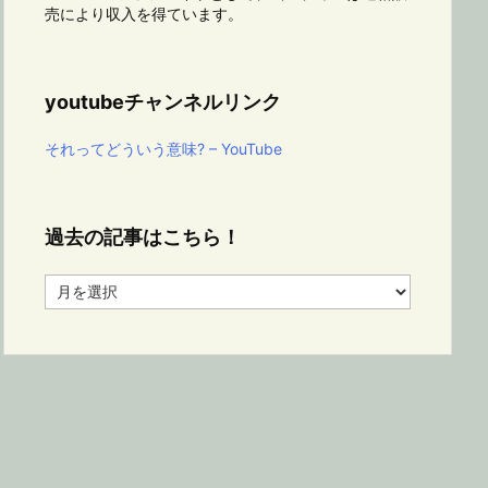
売により収入を得ています。
youtubeチャンネルリンク
それってどういう意味? – YouTube
過去の記事はこちら！
過
去
の
記
事
は
こ
ち
ら！