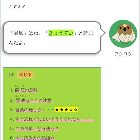
ナヤミィ
「篋底」はね、「
きょうてい
」と読む
んだよ。
フクロウ
目次
きょうてい
1.
篋底
の意味
きょうてい
2.
篋底
はここに注意
3.
言葉の難しさ
・・・
★★★☆☆
4.
すぐ忘れてしまいそう？それなら・・・
5.
この言葉、どう使う？
6.
同じ読み方の熟語👀