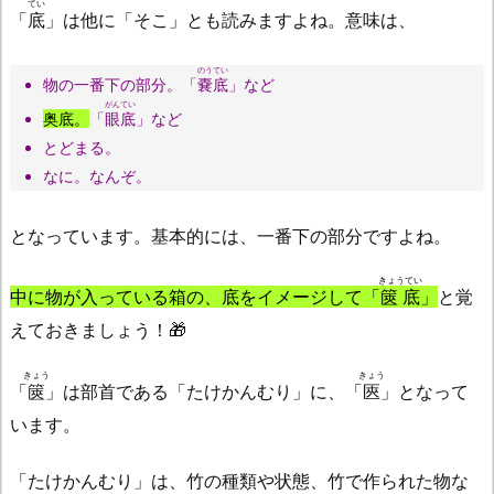
てい
「
底
」は他に「そこ」とも読みますよね。意味は、
のうてい
物の一番下の部分。「
嚢底
」など
がんてい
奥底。
「
眼底
」など
とどまる。
なに。なんぞ。
となっています。基本的には、一番下の部分ですよね。
きょうてい
中に物が入っている箱の、底をイメージして「
篋底
」
と覚
えておきましょう！🎁
きょう
きょう
「
篋
」は部首である「たけかんむり」に、「
匧
」となって
います。
「たけかんむり」は、竹の種類や状態、竹で作られた物な