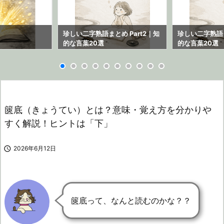
ら
珍しい二字熟語まとめ Part2｜知
珍しい二字熟語ま
的な言葉20選
的な言葉20選
篋底（きょうてい）とは？意味・覚え方を分かりや
すく解説！ヒントは「下」

2026年6月12日
篋底って、なんと読むのかな？？