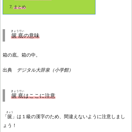
7.
まとめ
きょうてい
篋底
の意味
箱の底。箱の中。
出典
デジタル大辞泉（小学館）
きょうてい
篋底
はここに注意
きょう
「
篋
」は１級の漢字のため、間違えないように注意しまし
ょう！