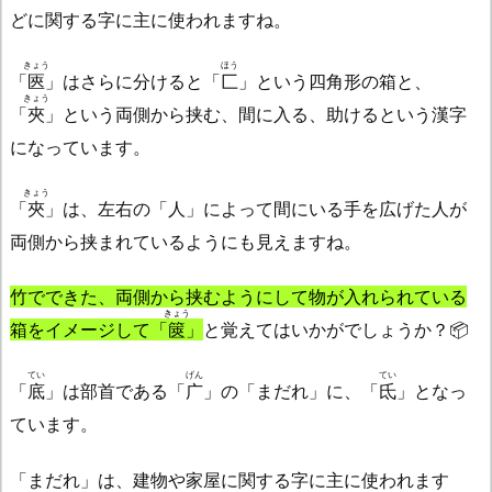
どに関する字に主に使われますね。
きょう
ほう
「
匧
」はさらに分けると「
匚
」という四角形の箱と、
きょう
「
夾
」という両側から挟む、間に入る、助けるという漢字
になっています。
きょう
「
夾
」は、左右の「人」によって間にいる手を広げた人が
両側から挟まれているようにも見えますね。
竹でできた、両側から挟むようにして物が入れられている
きょう
箱をイメージして「
篋
」
と覚えてはいかがでしょうか？📦
てい
げん
てい
「
底
」は部首である「
广
」の「まだれ」に、「
氐
」となっ
ています。
「まだれ」は、建物や家屋に関する字に主に使われます