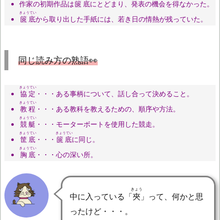
作家の初期作品は
篋底
にとどまり、発表の機会を得なかった。
きょうてい
篋底
から取り出した手紙には、若き日の情熱が残っていた。
同じ読み方の熟語👀
きょうてい
協定
・・・ある事柄について、話し合って決めること。
きょうてい
教程
・・・ある教科を教えるための、順序や方法。
きょうてい
競艇
・・・モーターボートを使用した競走。
きょうてい
きょうてい
筐底
・・・
篋底
に同じ。
きょうてい
胸底
・・・心の深い所。
きょう
中に入っている「
夾
」って、何かと思
ったけど・・・。