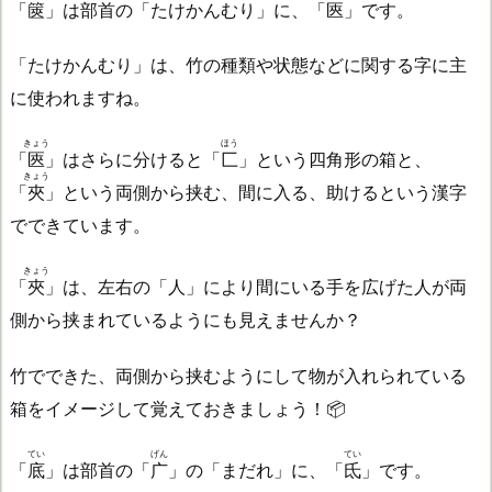
「
篋
」は部首の「たけかんむり」に、「
匧
」です。
「たけかんむり」は、竹の種類や状態などに関する字に主
に使われますね。
きょう
ほう
「
匧
」はさらに分けると「
匚
」という四角形の箱と、
きょう
「
夾
」という両側から挟む、間に入る、助けるという漢字
でできています。
きょう
「
夾
」は、左右の「人」により間にいる手を広げた人が両
側から挟まれているようにも見えませんか？
竹でできた、両側から挟むようにして物が入れられている
箱をイメージして覚えておきましょう！📦
てい
げん
てい
「
底
」は部首の「
广
」の「まだれ」に、「
氐
」です。