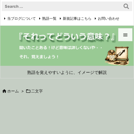
当ブログについて
熟語一覧
新規記事はこちら
お問い合わせ

プライバシーポリシー


メニュ

サイド
熟語を覚えやすいように、イメージで解説

前へ

ホーム
>

二文字

次へ

検索