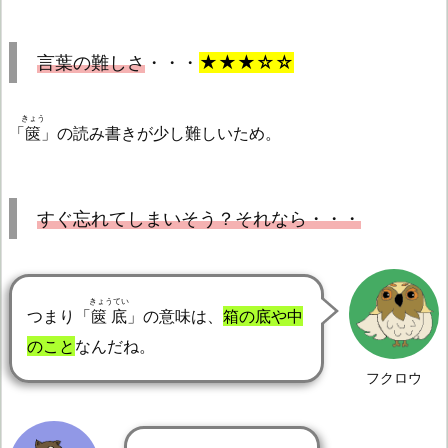
言葉の難しさ
・・・
★★★☆☆
きょう
「
篋
」の読み書きが少し難しいため。
すぐ忘れてしまいそう？それなら・・・
きょうてい
つまり「
篋底
」の意味は、
箱の底や中
のこと
なんだね。
フクロウ