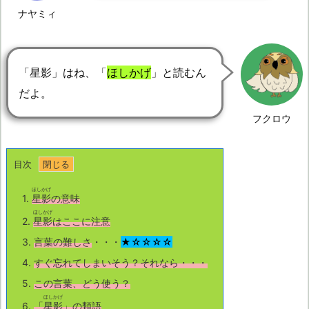
ナヤミィ
「星影」はね、「
ほしかげ
」と読むん
だよ。
フクロウ
目次
ほしかげ
1.
星影
の意味
ほしかげ
2.
星影
はここに注意
3.
言葉の難しさ
・・・
★☆☆☆☆
4.
すぐ忘れてしまいそう？それなら・・・
5.
この言葉、どう使う？
ほしかげ
6.
「
星影
」の類語