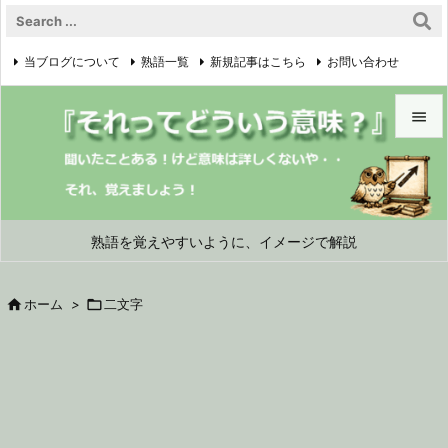
当ブログについて
熟語一覧
新規記事はこちら
お問い合わせ

プライバシーポリシー


メニュ

サイド
熟語を覚えやすいように、イメージで解説

前へ

ホーム
>

二文字

次へ

検索