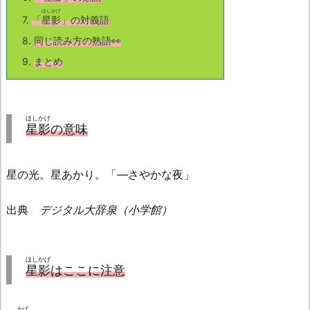
ほしかげ
7.
「
星影
」の対義語
8.
同じ読み方の熟語👀
9.
まとめ
ほしかげ
星影
の意味
星の光。星あかり。「—さやかな夜」
出典
デジタル大辞泉（小学館）
ほしかげ
星影
はここに注意
かげ