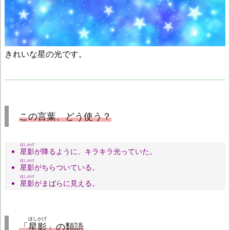
きれいな星の光です。
この言葉、どう使う？
ほしかげ
星影
が降るように、キラキラ光っていた。
ほしかげ
星影
がちらついている。
ほしかげ
星影
がまばらに見える。
ほしかげ
「
星影
」の類語