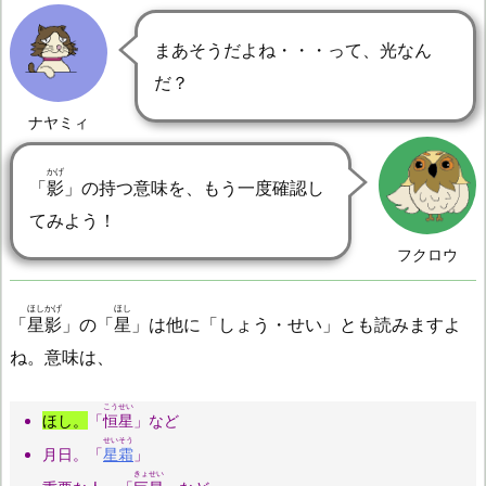
まあそうだよね・・・って、光なん
だ？
ナヤミィ
かげ
「
影
」の持つ意味を、もう一度確認し
てみよう！
フクロウ
ほしかげ
ほし
「
星影
」の「
星
」は他に「しょう・せい」とも読みますよ
ね。意味は、
こうせい
ほし。
「
恒星
」など
せいそう
月日。「
星霜
」
きょせい