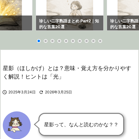
ら
珍しい二字熟語まとめ Part2｜知
珍しい二字熟語ま
的な言葉20選
的な言葉20選
星影（ほしかげ）とは？意味・覚え方を分かりやす
く解説！ヒントは「光」

2025年3月24日

2026年3月25日
星影って、なんと読むのかな？？