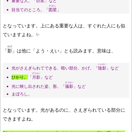
重要な人。「
巨星
」など
ずぼし
目当てのところ。「
図星
」
となっています。上にある重要な人は、すぐれた人にも似
ていますよね。✨
かげ
「
影
」は他に「よう・えい」とも読みます。意味は、
いんえい
光がさえぎられてできる、暗い部分。かげ。「
陰影
」など
げつえい
ひかり。
「
月影
」など
さつえい
光に映し出された姿、形。「
撮影
」など
まぼろし。
となっています。光があるのに、さえぎられている部分に
できますよね。