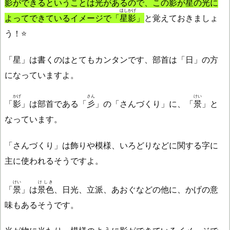
影ができるということは光があるので、この影が星の光に
ほしかげ
よってできているイメージで「
星影
」
と覚えておきましょ
う！⭐
「星」は書くのはとてもカンタンです、部首は「日」の方
になっていますよ。
かげ
さん
けい
「
影
」は部首である「
彡
」の「さんづくり」に、「
景
」と
なっています。
「さんづくり」は飾りや模様、いろどりなどに関する字に
主に使われるそうですよ。
けい
けしき
「
景
」は
景色
、日光、立派、あおぐなどの他に、かげの意
味もあるそうです。