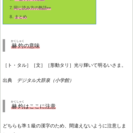
7.
同じ読み方の熟語👀
8.
まとめ
かくしゃく
赫灼
の意味
［ト・タル］［文］［形動タリ］光り輝いて明るいさま。
出典
デジタル大辞泉（小学館）
かくしゃく
赫灼
はここに注意
どちらも準１級の漢字のため、間違えないように注意しま