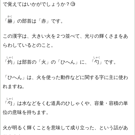
で覚えてはいかがでしょうか？🧐
かく
「
赫
」の部首は「赤」です。
この漢字は、大きい火を２つ並べて、光りの輝くさまをあ
らわしているとのこと。
しゃく
しゃく
「
灼
」は部首の「火」の「ひへん」に、「
勺
」です。
「ひへん」は、火を使った動作などに関する字に主に使わ
れますね。
しゃく
「
勺
」は水などをくむ道具のひしゃくや、容量・容積の単
位の意味を持ちます。
火が明るく輝くことを意味して成り立った、という話があ