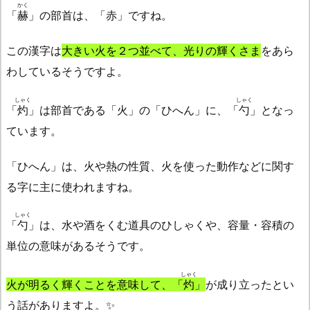
かく
「
赫
」の部首は、「赤」ですね。
この漢字は
大きい火を２つ並べて、光りの輝くさま
をあら
わしているそうですよ。
しゃく
しゃく
「
灼
」は部首である「火」の「ひへん」に、「
勺
」となっ
ています。
「ひへん」は、火や熱の性質、火を使った動作などに関す
る字に主に使われますね。
しゃく
「
勺
」は、水や酒をくむ道具のひしゃくや、容量・容積の
単位の意味があるそうです。
しゃく
火が明るく輝くことを意味して、「
灼
」
が成り立ったとい
う話がありますよ。✨