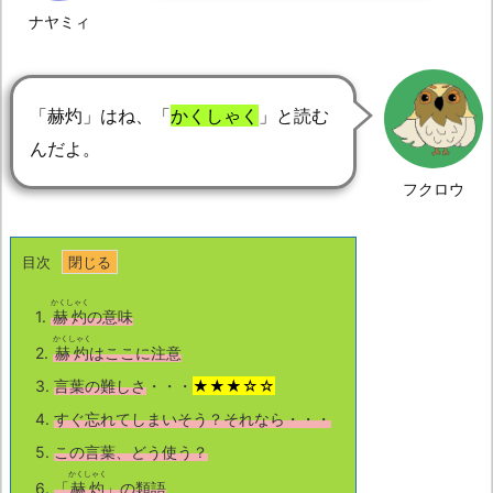
ナヤミィ
「赫灼」はね、「
かくしゃく
」と読む
んだよ。
フクロウ
目次
かくしゃく
1.
赫灼
の意味
かくしゃく
2.
赫灼
はここに注意
3.
言葉の難しさ
・・・
★★★☆☆
4.
すぐ忘れてしまいそう？それなら・・・
5.
この言葉、どう使う？
かくしゃく
6.
「
赫灼
」の類語