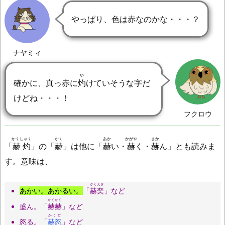
やっぱり、色は赤なのかな・・・？
ナヤミィ
や
確かに、真っ赤に
灼
けていそうな字だ
けどね・・・！
フクロウ
かくしゃく
かく
あか
かがや
さか
「
赫灼
」の「
赫
」は他に「
赫
い・
赫
く・
赫
ん」とも読みま
す。意味は、
かくえき
あかい。あかるい。
「
赫奕
」など
かくかく
盛ん。「
赫赫
」など
かくど
怒る。「
赫怒
」など