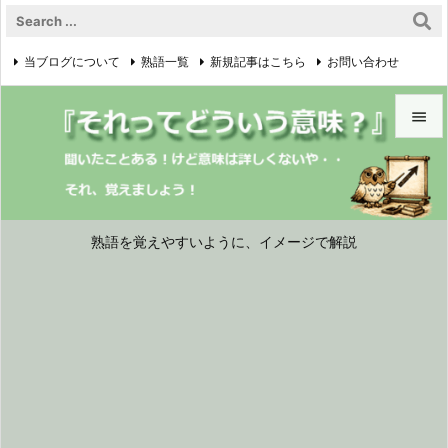
当ブログについて
熟語一覧
新規記事はこちら
お問い合わせ

プライバシーポリシー


メニュ

サイド
熟語を覚えやすいように、イメージで解説

前へ

次へ

検索