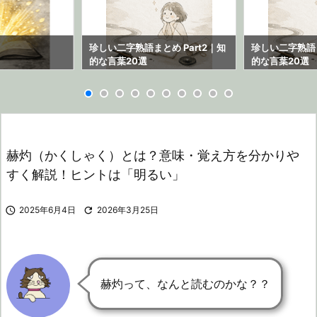
ら
珍しい二字熟語まとめ Part2｜知
珍しい二字熟語ま
的な言葉20選
的な言葉20選
赫灼（かくしゃく）とは？意味・覚え方を分かりや
すく解説！ヒントは「明るい」

2025年6月4日

2026年3月25日
赫灼って、なんと読むのかな？？