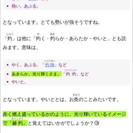
熱い。あぶる。
となっています。とても勢いが強そうですね。
しゃく
や
あき
「
灼
」は他に「
灼
く・
灼
らか・あらたか・やいと」とも読
みます。意味は、
しゃくねつ
やく。あぶる。「
灼熱
」など
しゃくしゃく
あきらか。光り輝くさま。
「
灼灼
」など
やいと。
きゅう
となっています。やいととは、お
灸
のことみたいです。
赤く燃え盛っているかのように、光り輝いているイメージ
かくしゃく
で「
赫灼
」
と覚えてはいかがでしょうか？🧐