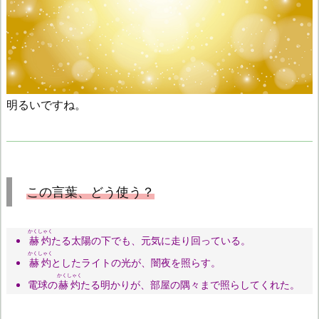
明るいですね。
この言葉、どう使う？
かくしゃく
赫灼
たる太陽の下でも、元気に走り回っている。
かくしゃく
赫灼
としたライトの光が、闇夜を照らす。
かくしゃく
電球の
赫灼
たる明かりが、部屋の隅々まで照らしてくれた。