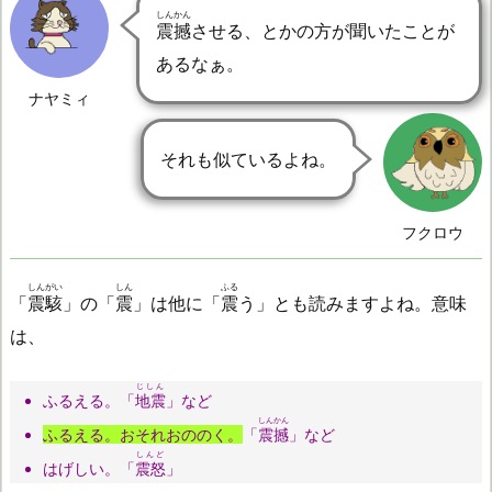
しんかん
震撼
させる、とかの方が聞いたことが
あるなぁ。
ナヤミィ
それも似ているよね。
フクロウ
しんがい
しん
ふる
「
震駭
」の「
震
」は他に「
震
う」とも読みますよね。意味
は、
じしん
ふるえる。「
地震
」など
しんかん
ふるえる。おそれおののく。
「
震撼
」など
しんど
はげしい。「
震怒
」