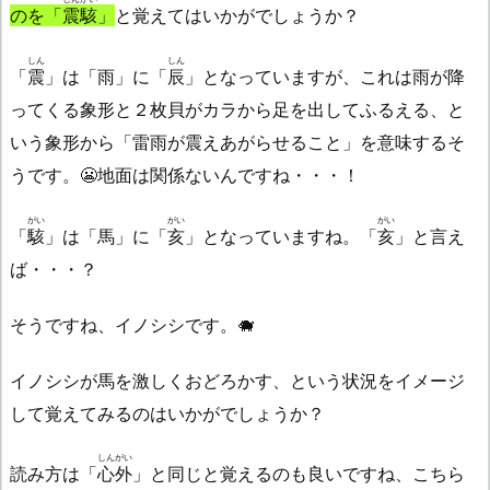
のを「
震駭
」
と覚えてはいかがでしょうか？
しん
しん
「
震
」は「雨」に「
辰
」となっていますが、これは雨が降
ってくる象形と２枚貝がカラから足を出してふるえる、と
いう象形から「雷雨が震えあがらせること」を意味するそ
うです。😬地面は関係ないんですね・・・！
がい
がい
がい
「
駭
」は「馬」に「
亥
」となっていますね。「
亥
」と言え
ば・・・？
そうですね、イノシシです。🐗
イノシシが馬を激しくおどろかす、という状況をイメージ
して覚えてみるのはいかがでしょうか？
しんがい
読み方は「
心外
」と同じと覚えるのも良いですね、こちら