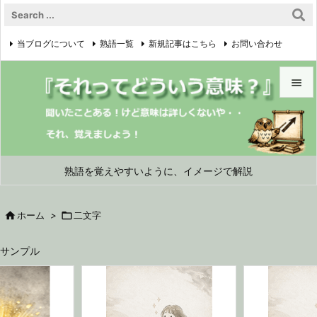
当ブログについて
熟語一覧
新規記事はこちら
お問い合わせ

プライバシーポリシー


メニュ

サイド
熟語を覚えやすいように、イメージで解説

前へ

ホーム
>

二文字

次へ
サンプル

検索