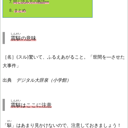
7.
同じ読み方の熟語👀
8.
まとめ
しんがい
震駭
の意味
［名］(スル)驚いて、ふるえあがること。「世間を―させた
大事件」
出典
デジタル大辞泉（小学館）
しんがい
震駭
はここに注意
がい
「
駭
」はあまり見かけないので、注意しておきましょう！