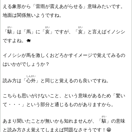
える象形から「雷雨が震えあがらせる」意味みたいです。
地面は関係無いようですね。
がい
がい
がい
「
駭
」は「馬」に「
亥
」ですが、「
亥
」と言えばイノシシ
ですよね。🐗
イノシシが馬を激しくおどろかすイメージで覚えてみるの
はいかがでしょうか？
しんがい
読み方は「
心外
」と同じと覚えるのも良いですね。
こちらも思いがけないこと、という意味があるため「驚い
て・・・」という部分と通じるものがありますから。
がい
あまり聞いたことが無いかも知れませんが、「
駭
」の意味
と読み方さえ覚えてしまえば問題なさそうです！😁