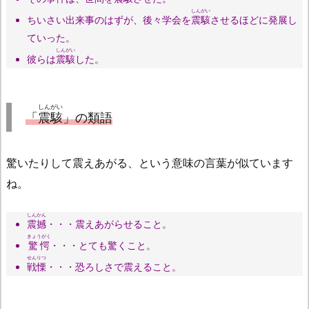
しんがい
ちいさい出来事のはずが、後々学会を
震駭
させるほどに発展し
ていった。
しんがい
彼らは
震駭
した。
しんがい
「
震駭
」の類語
驚いたりして震えあがる、という意味の言葉が似ています
ね。
しんかん
震撼
・・・震えあがらせること。
きょうがく
驚愕
・・・とても驚くこと。
せんりつ
戦慄
・・・恐ろしさで震えること。