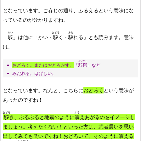
となっています。ご存じの通り、ふるえるという意味にな
っているのが分かりますね。
がい
おどろ
みだ
「
駭
」は他に「かい・
駭
く・
駭
れる」とも読みます。意味
は、
がいがく
おどろく。またはおどろかす。
「
駭愕
」など
みだれる。はげしい。
となっています。なんと、こちらに
おどろく
という意味が
あったのですね！
おどろ
ふる
駭
き、
ぶるぶると地震のように
震
えあがるのをイメージし
ましょう。考えたくない！といった方は、武者震いを思い
出してみても良いですね！おどろいて、そのように震える
しんがい