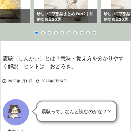
ら
珍しい二字熟語まとめ Part2｜知
珍しい二字熟語ま
的な言葉20選
的な言葉20選
震駭（しんがい）とは？意味・覚え方を分かりやす
く解説！ヒントは「おどろき」

2023年1月11日

2026年3月24日
震駭って、なんと読むのかな？？
ナヤミィ