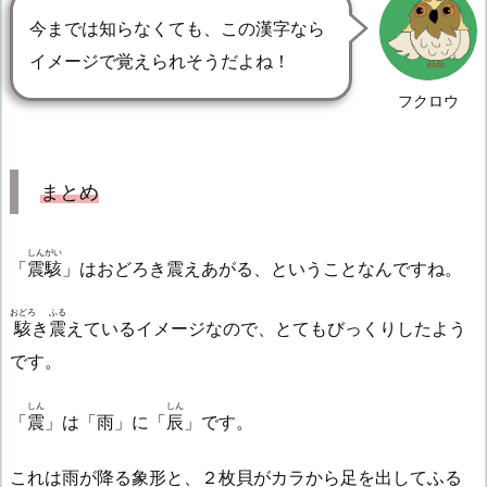
今までは知らなくても、この漢字なら
イメージで覚えられそうだよね！
フクロウ
まとめ
しんがい
「
震駭
」はおどろき震えあがる、ということなんですね。
おどろ
ふる
駭
き
震
えているイメージなので、とてもびっくりしたよう
です。
しん
しん
「
震
」は「雨」に「
辰
」です。
これは雨が降る象形と、２枚貝がカラから足を出してふる