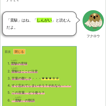
「震駭」はね、「
しんがい
」と読むん
だよ。
フクロウ
目次
しんがい
1.
震駭
の意味
しんがい
2.
震駭
はここに注意
3.
言葉の難しさ
・・・
★★★☆☆
4.
すぐ忘れてしまいそう？それなら・・・
5.
この言葉、どう使う？
しんがい
6.
「
震駭
」の類語