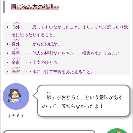
同じ読み方の熟語👀
しんがい
心外
・・・思ってもいなかったこと。また、それで怒ったり残
念に思ったりすること。
しんがい
身外
・・・からだのほか。
しんがい
侵害
・・・他人の権利などをおかし、損害をあたえること。
しんがい
辛亥
・・・干支のひとつ。
しんがい
浸害
・・・水につけて被害をあたえること。
がい
「
駭
」がおどろく、という意味がある
のって、僕知らなかったよ！
ナヤミィ