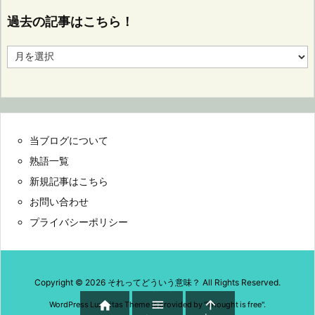
過去の記事はこちら！
過
去
の
記
事
は
こ
当ブログについて
ち
ら！
熟語一覧
新規記事はこちら
お問い合わせ
プライバシーポリシー
Copyright ©
2026
それってどういう意味？
All Rights Reserved.



WordPress Luxeritas Theme is provided by "
Thought is free
".