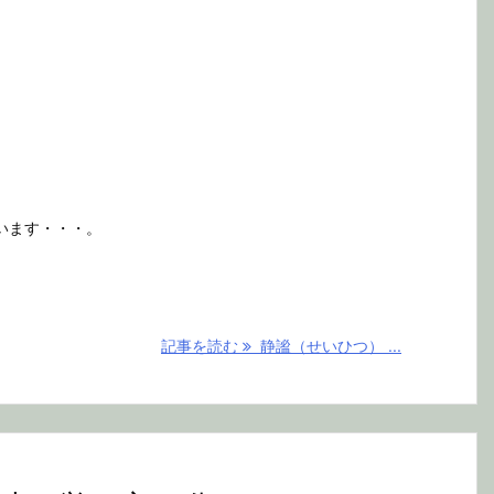
います・・・。
記事を読む
静謐（せいひつ） ...