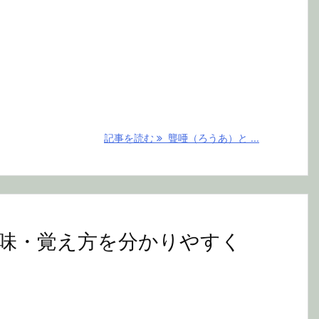
記事を読む
聾唖（ろうあ）と ...
味・覚え方を分かりやすく