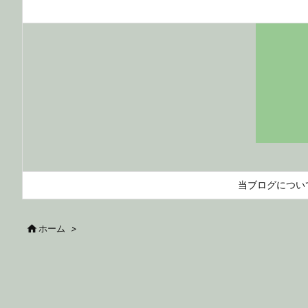
当ブログについ

ホーム
>