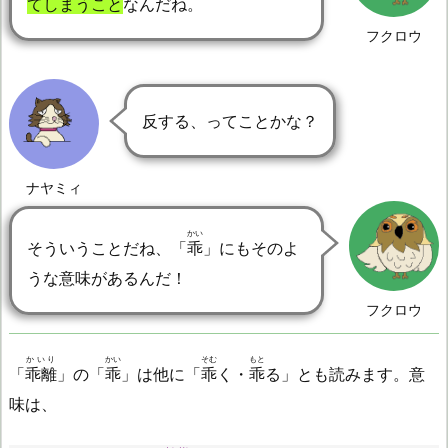
てしまうこと
なんだね。
フクロウ
反する、ってことかな？
ナヤミィ
かい
そういうことだね、「
乖
」にもそのよ
うな意味があるんだ！
フクロウ
かいり
かい
そむ
もと
「
乖離
」の「
乖
」は他に「
乖
く・
乖
る」とも読みます。意
味は、