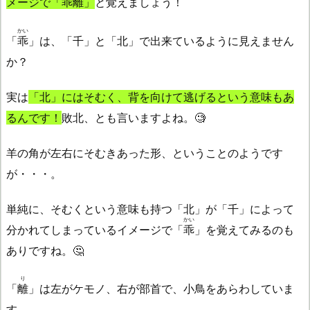
メージで「
乖離
」
と覚えましょう！
かい
「
乖
」は、「千」と「北」で出来ているように見えません
か？
実は
「北」にはそむく、背を向けて逃げるという意味もあ
るんです！
敗北、とも言いますよね。🧐
羊の角が左右にそむきあった形、ということのようです
が・・・。
単純に、そむくという意味も持つ「北」が「千」によって
かい
分かれてしまっているイメージで「
乖
」を覚えてみるのも
ありですね。🤔
り
「
離
」は左がケモノ、右が部首で、小鳥をあらわしていま
す。