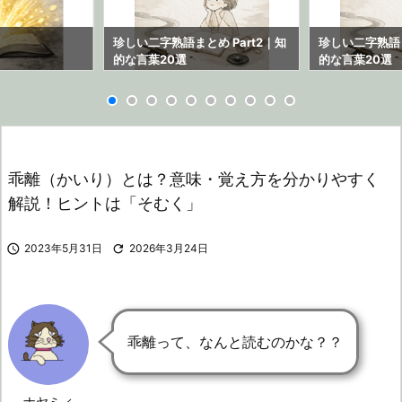
ら
珍しい二字熟語まとめ Part2｜知
珍しい二字熟語ま
的な言葉20選
的な言葉20選
乖離（かいり）とは？意味・覚え方を分かりやすく
解説！ヒントは「そむく」

2023年5月31日

2026年3月24日
乖離って、なんと読むのかな？？
ナヤミィ