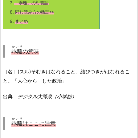
7.
「
乖離
」の対義語
8.
同じ読み方の熟語👀
9.
まとめ
かいり
乖離
の意味
［名］(スル)そむきはなれること。結びつきがはなれるこ
と。「人心から―した政治」
出典
デジタル大辞泉（小学館）
かいり
乖離
はここに注意