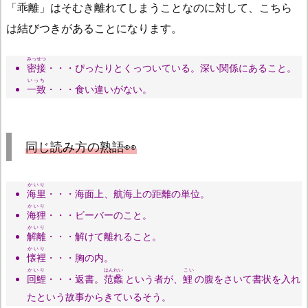
「
乖離
」はそむき離れてしまうことなのに対して、こちら
は結びつきがあることになります。
みっせつ
密接
・・・ぴったりとくっついている。深い関係にあること。
いっち
一致
・・・食い違いがない。
同じ読み方の熟語👀
かいり
海里
・・・海面上、航海上の距離の単位。
かいり
海狸
・・・ビーバーのこと。
かいり
解離
・・・解けて離れること。
かいり
懐裡
・・・胸の内。
かいり
はんれい
こい
回鯉
・・・返書。
范蠡
という者が、
鯉
の腹をさいて書状を入れ
たという故事からきているそう。