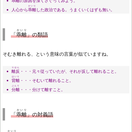
乖離
の原因を深くさぐってみよう。
かいり
人心から
乖離
した政治である。うまくいくはずも無い。
かいり
「
乖離
」の類語
そむき離れる、という意味の言葉が似ていますね。
りはん
離反
・・・元々従っていたが、それが反して離れること。
はいり
背離
・・・そむいて離れること。
ぶんり
分離
・・・分けて離すこと。
かいり
「
乖離
」の対義語
かいり