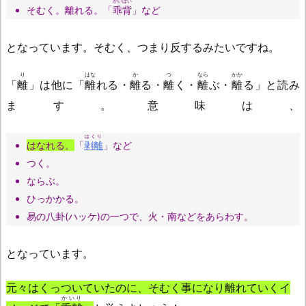
かいはい
そむく。離れる。「
乖背
」など
となっています。そむく、つまり反するみたいですね。
り
はな
か
つ
なら
かか
「
離
」は他に「
離
れる・
離
る・
離
く・
離
ぶ・
離
る」と読み
ます。意味は、
はくり
はなれる。
「
剥離
」など
つく。
ならぶ。
ひっかかる。
易の八卦(ハッケ)の一つで、火・南などをあらわす。
となっています。
元々はくっついていたのに、そむく事になり離れていくイ
かいり