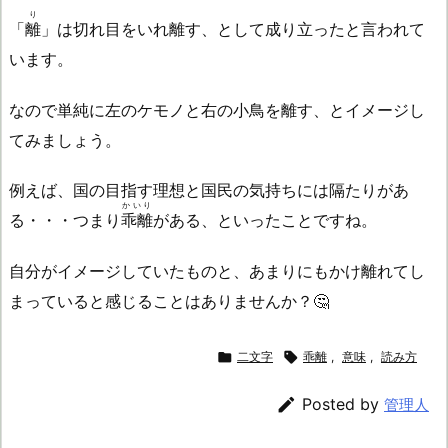
り
「
離
」は切れ目をいれ離す、として成り立ったと言われて
います。
なので単純に左のケモノと右の小鳥を離す、とイメージし
てみましょう。
例えば、国の目指す理想と国民の気持ちには隔たりがあ
かいり
る・・・つまり
乖離
がある、といったことですね。
自分がイメージしていたものと、あまりにもかけ離れてし
まっていると感じることはありませんか？🤔

二文字

乖離
,
意味
,
読み方

Posted by
管理人