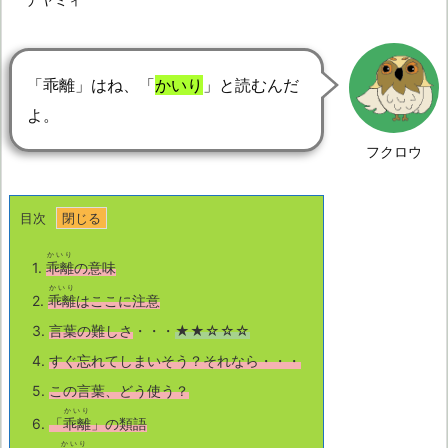
「乖離」はね、「
かいり
」と読むんだ
よ。
フクロウ
目次
かいり
1.
乖離
の意味
かいり
2.
乖離
はここに注意
3.
言葉の難しさ
・・・
★★☆☆☆
4.
すぐ忘れてしまいそう？それなら・・・
5.
この言葉、どう使う？
かいり
6.
「
乖離
」の類語
かいり