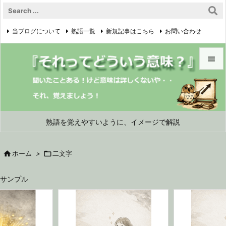
当ブログについて
熟語一覧
新規記事はこちら
お問い合わせ

プライバシーポリシー


メニュ

サイド
熟語を覚えやすいように、イメージで解説

前へ

ホーム
>

二文字

次へ
サンプル

検索